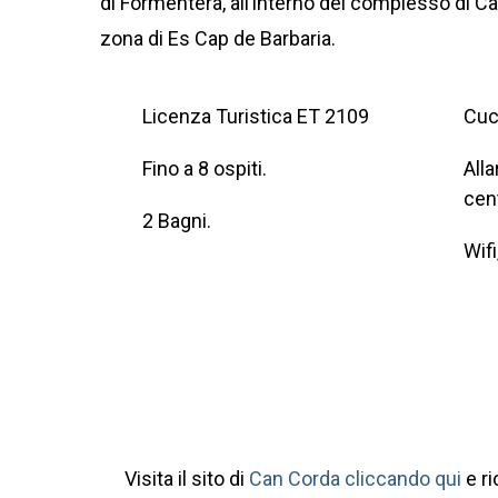
di Formentera, all’interno del complesso di Ca
zona di Es Cap de Barbaria.
Licenza Turistica ET 2109
Cuc
Fino a 8 ospiti.
Alla
cent
2 Bagni.
Wifi
Visita il sito di
Can Corda cliccando qui
e ri