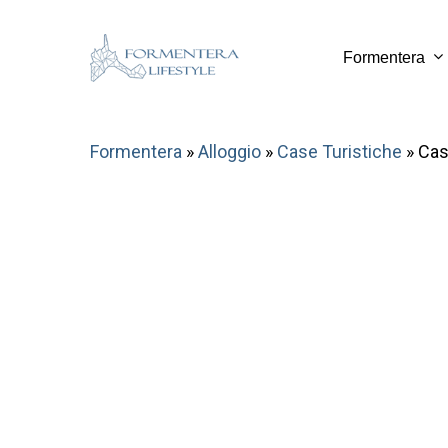
Skip
to
Formentera
main
content
Formentera
»
Alloggio
»
Case Turistiche
»
Cas