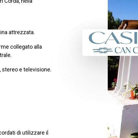
n Corda, nella
ina attrezzata.
rme collegato alla
rale.
, stereo e televisione.
cordati di utilizzare il