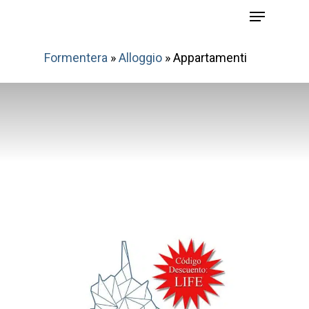
Menu
Skip
to
main
Formentera
»
Alloggio
»
Appartamenti
content