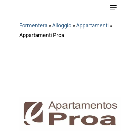
Menu
Skip
to
main
Formentera
»
Alloggio
»
Appartamenti
»
content
Appartamenti Proa