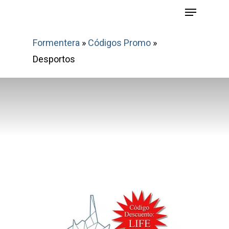
Menu
Skip
to
main
Formentera
»
Códigos Promo
»
content
Desportos