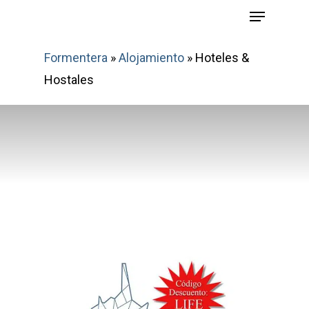
Menu
Skip
to
main
Formentera
»
Alojamiento
»
Hoteles &
content
Hostales