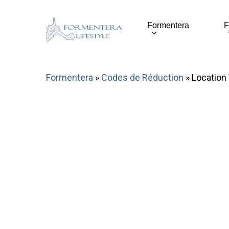
Skip
to
Formentera
F
main
content
Formentera
»
Codes de Réduction
»
Location 