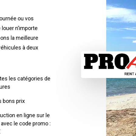
journée ou vos
 louer n’importe
ons la meilleure
véhicules à deux
tes les catégories de
tures
s bons prix
ction en ligne sur le
e avec le code promo :
E