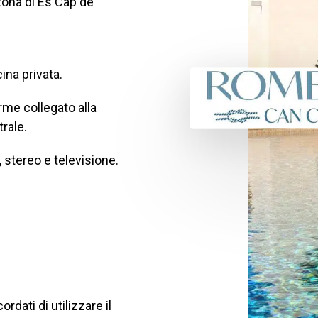
zona di Es Cap de
ina privata.
rme collegato alla
rale.
, stereo e televisione.
cordati di utilizzare il