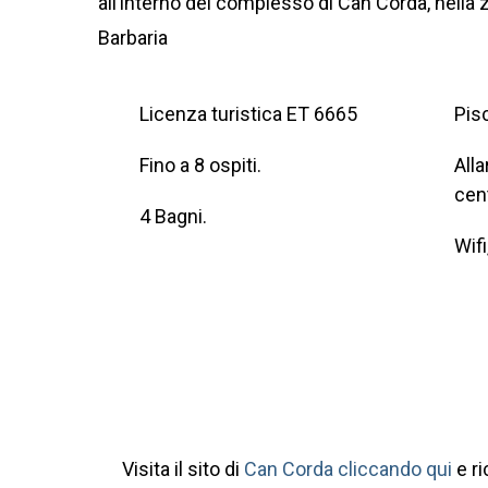
all’interno del complesso di Can Corda, nella 
Barbaria
Licenza turistica ET 6665
Pisc
Fino a 8 ospiti.
Alla
cent
4 Bagni.
Wifi
Visita il sito di
Can Corda cliccando qui
e ri