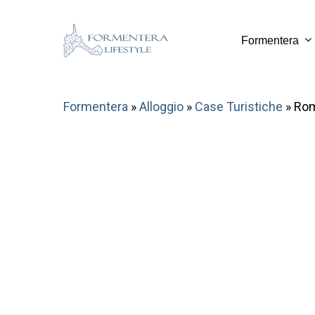
Skip
to
Formentera
main
content
Formentera
»
Alloggio
»
Case Turistiche
»
Ro