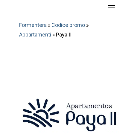
Menu
Skip
to
main
Formentera
»
Codice promo
»
content
Appartamenti
»
Paya II