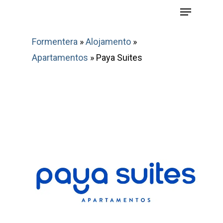
Menu
Skip
to
main
Formentera
»
Alojamento
»
content
Apartamentos
»
Paya Suites