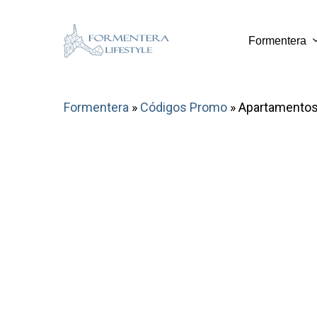
Skip
to
Formentera
main
content
Formentera
»
Códigos Promo
»
Apartamentos 