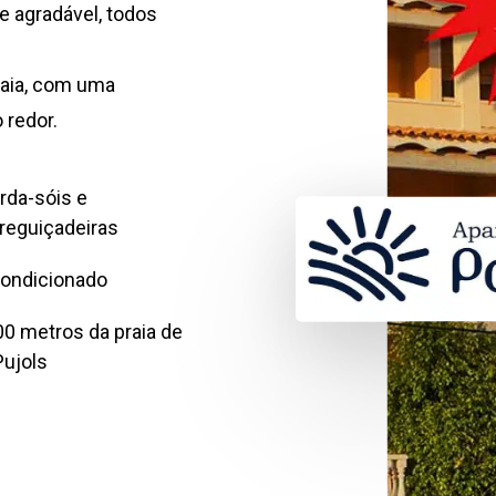
 agradável, todos
raia, com uma
 redor.
rda-sóis e
reguiçadeiras
condicionado
00 metros da praia de
Pujols