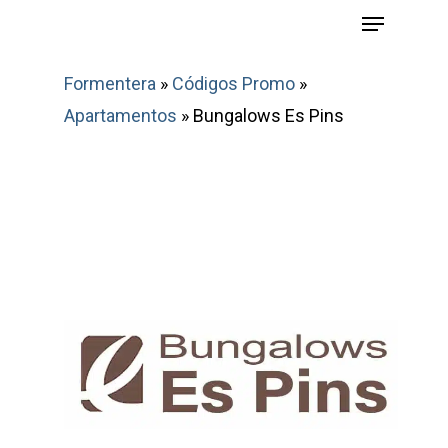
Menu
Skip
to
main
Formentera
»
Códigos Promo
»
content
Apartamentos
»
Bungalows Es Pins