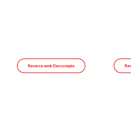
Apt. Paya
Apt
Suites
Sal
Reserva amb Descompte
Re