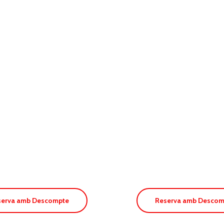
. Es
ols
Apt. Tim
serva amb Descompte
Reserva amb Descom