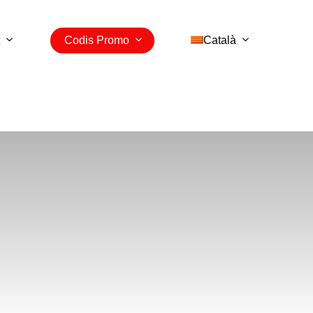
Codis Promo
Català