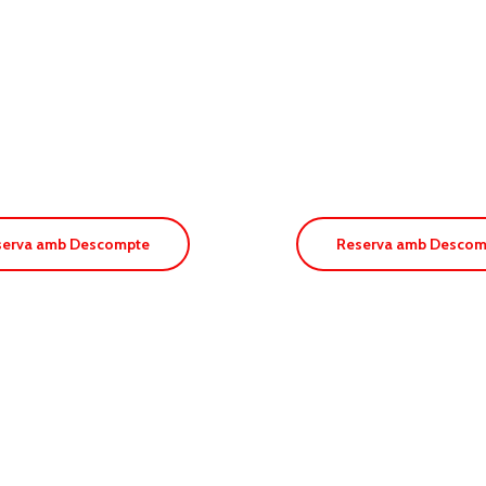
. Portu
er
Apt. Paya 
serva amb Descompte
Reserva amb Descom