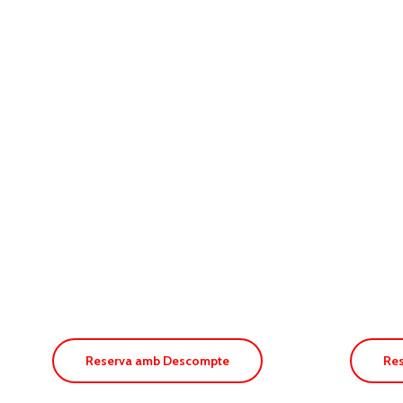
Apt
Apt. Es Pins
Puj
Reserva amb Descompte
Re