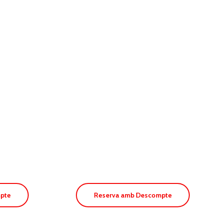
Apt. Pou des
ón
Pujols
pte
Reserva amb Descompte