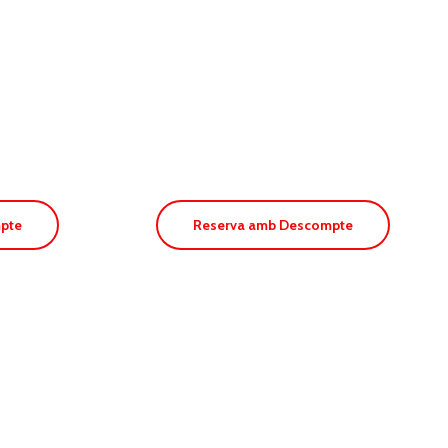
II
Apt. Es Caló
pte
Reserva amb Descompte