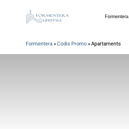
Skip
to
Formentera
main
content
Formentera
»
Codis Promo
»
Apartaments