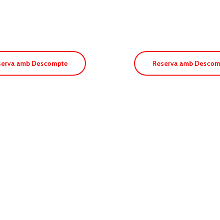
da
Apt. Proa
serva amb Descompte
Reserva amb Descom