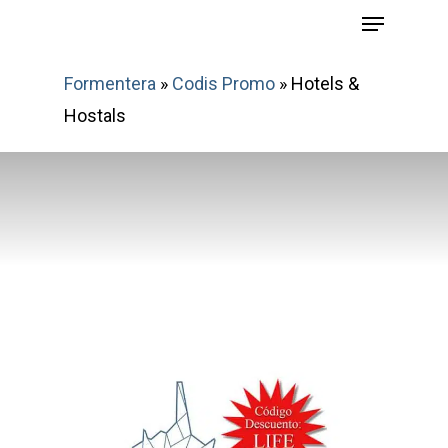
Menu
Skip
to
main
Formentera
»
Codis Promo
»
Hotels &
content
Hostals