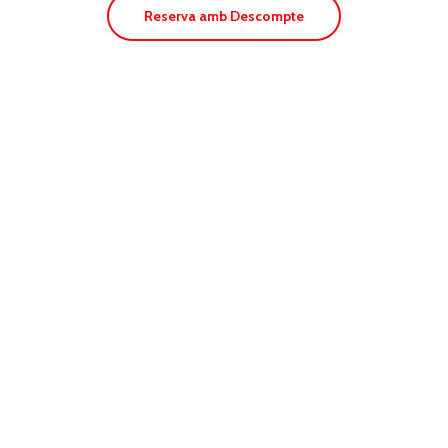
Reserva amb Descompte