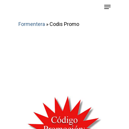
Menu
Skip
to
main
Formentera
»
Codis Promo
content