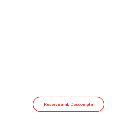
Hotel Five Flowers
Reserva amb Descompte