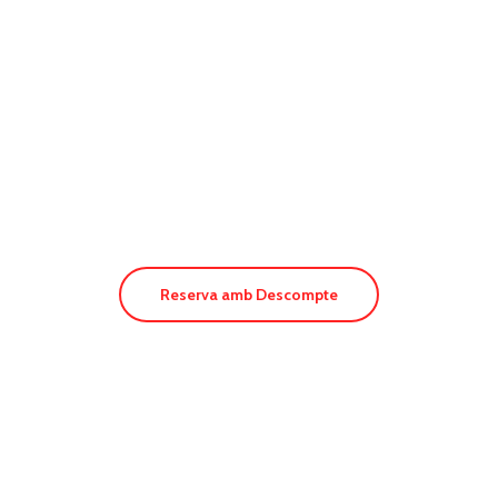
Hotel Cala Saona
Reserva amb Descompte