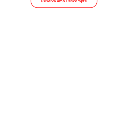
Reserva amb Descompte