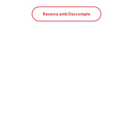
Reserva amb Descompte