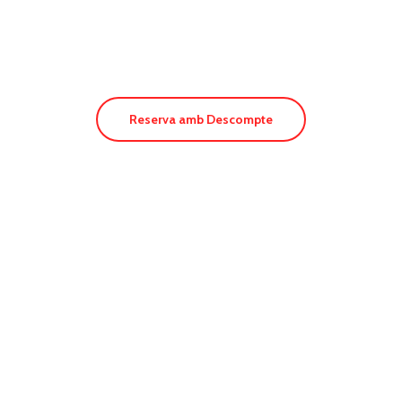
Hotel Bahía
Reserva amb Descompte