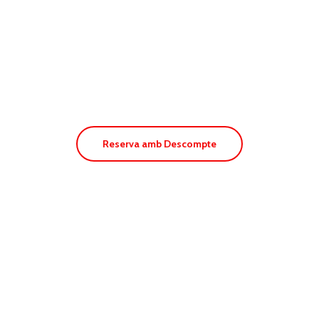
Apt. Portu Saler
Reserva amb Descompte