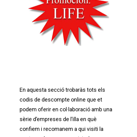
En aquesta secció trobaràs tots els
codis de descompte online que et
podem oferir en col·laboració amb una
sèrie d’empreses de l’illa en què
confiem i recomanem a qui visiti la