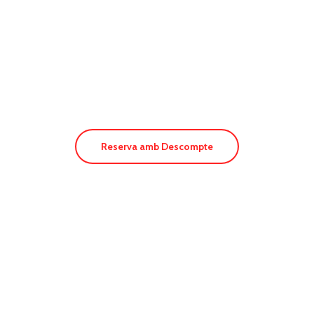
Hotel Voramar
Reserva amb Descompte