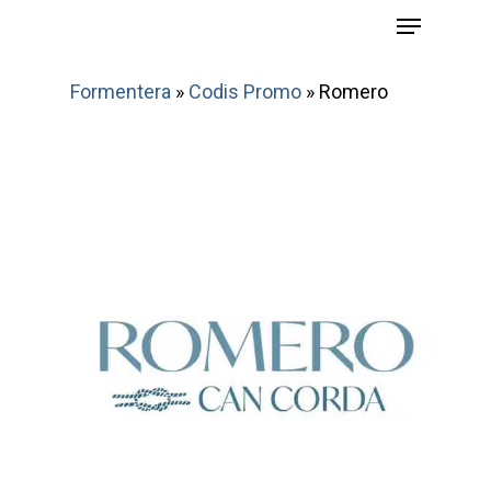
Menu
Skip
to
main
Formentera
»
Codis Promo
»
Romero
content