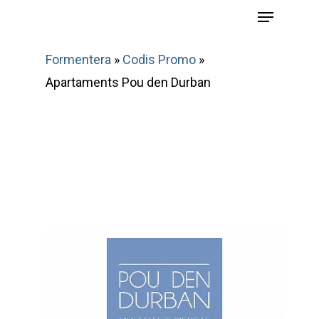
Menu
Skip
to
main
Formentera
»
Codis Promo
»
content
Apartaments Pou den Durban