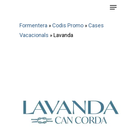
Menu
Skip
to
main
Formentera
»
Codis Promo
»
Cases
content
Vacacionals
»
Lavanda