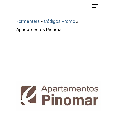
Menu
Skip
to
main
Formentera
»
Códigos Promo
»
content
Apartamentos Pinomar