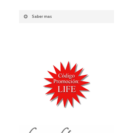
Saber mas
Hotel Five Flowers
es un precioso
hotel de 5 estrellas en Es Pujols, el
único hotel de la máxima categoría
en Formentera.
Cuenta con siete tipos diferentes de
habitaciones y suites, además de
dos piscinas, spa, gimnasio, servicio
de masajes y Roof Top
Restaurant&Bar con unas vistas
impresionantes al mar y al atardecer.