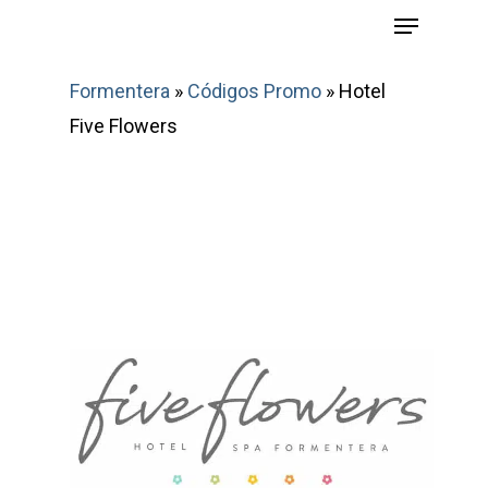
Menu
Skip
to
main
Formentera
»
Códigos Promo
»
Hotel
content
Five Flowers