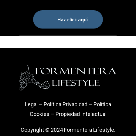
Haz click aquí
Hotel Five Flowers está situado en
Es Pujols, el núcleo turístico por
excelencia de Formentera, a 150
metros de la playa y con una amplia
oferta de tiendas, bares y
Legal
–
Política Privacidad
–
Política
restaurantes alrededor.
Cookies
–
Propiedad Intelectual
Las mejores playas
de Formentera
Copyright © 2024 Formentera Lifestyle.
se encuentran a escasos cinco