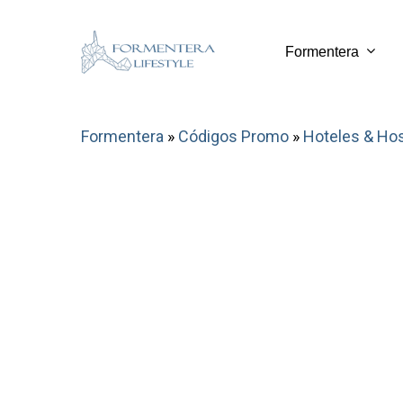
Skip
to
Formentera
main
content
Formentera
»
Códigos Promo
»
Hoteles & Ho