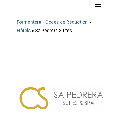
Menu
Skip
to
main
Formentera
»
Codes de Réduction
»
content
Hôtels
»
Sa Pedrera Suites