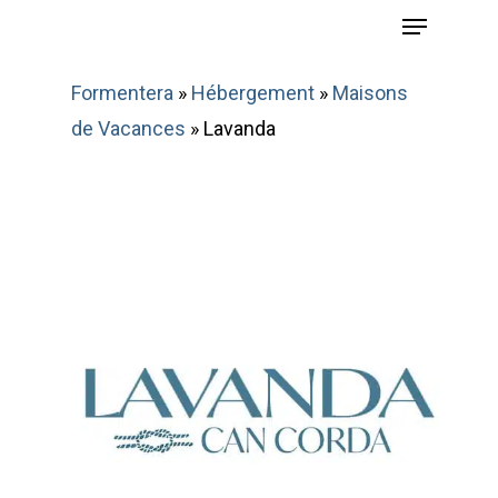
Menu
Skip
to
main
Formentera
»
Hébergement
»
Maisons
content
de Vacances
»
Lavanda