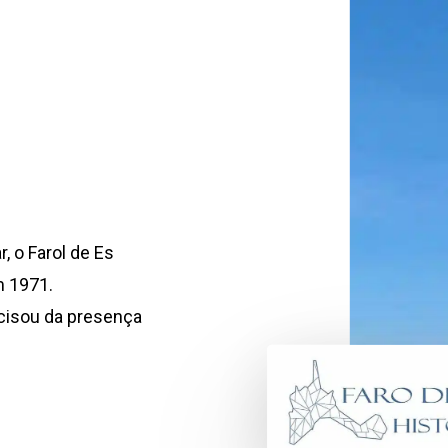
, o Farol de Es
m 1971.
ecisou da presença