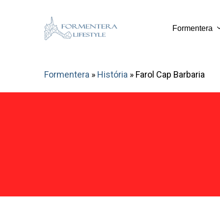
Skip
to
Formentera
main
content
Formentera
»
História
»
Farol Cap Barbaria