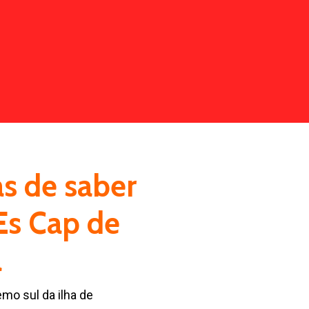
as de saber
 Es Cap de
a
emo sul da ilha de