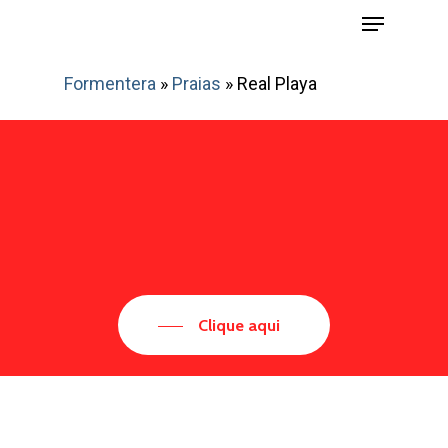
Menu
Skip
to
main
Formentera
»
Praias
»
Real Playa
content
Clique aqui