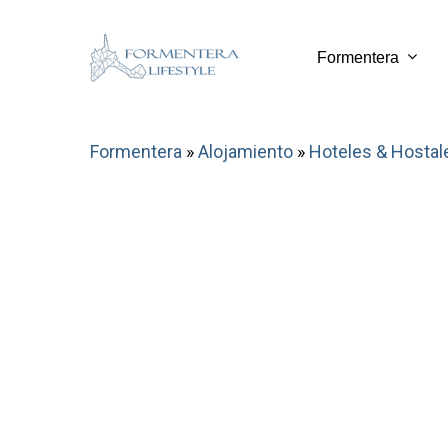
Skip
to
Formentera
main
content
Formentera
»
Alojamiento
»
Hoteles & Hostal