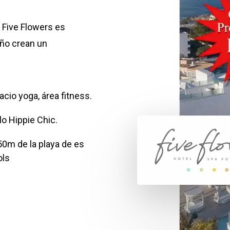
l Five Flowers es
eño crean un
cio yoga, área fitness.
lo Hippie Chic.
50m de la playa de es
ols