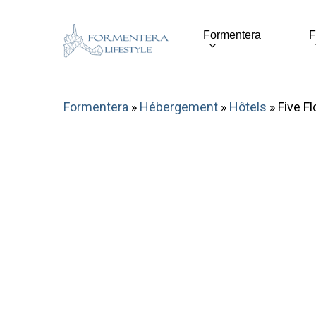
Skip
to
Formentera
F
main
content
Formentera
»
Hébergement
»
Hôtels
»
Five F