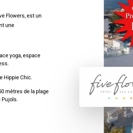
ive Flowers, est un
ent une
ace yoga, espace
ess.
e Hippie Chic.
50 mètres de la plage
 Pujols.