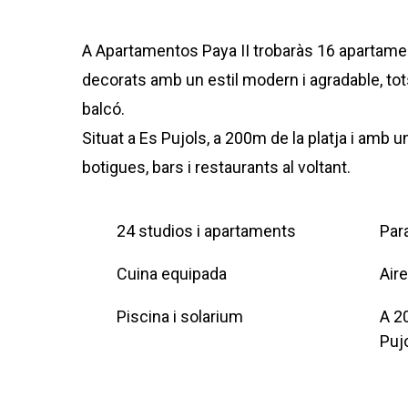
A Apartamentos Paya II trobaràs 16 apartamen
decorats amb un estil modern i agradable, to
balcó.
Situat a Es Pujols, a 200m de la platja i amb u
botigues, bars i restaurants al voltant.
24 studios i apartaments
Par
Cuina equipada
Air
Piscina i solarium
A 2
Puj