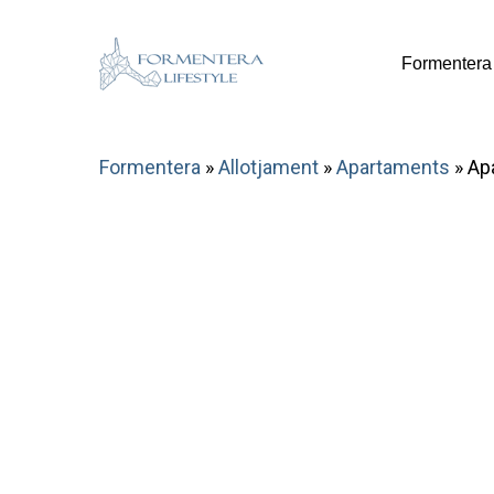
Skip
to
Formentera
main
content
Formentera
»
Allotjament
»
Apartaments
»
Ap