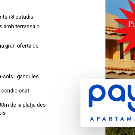
ts i 8 estudis
ts amb terrassa o
na gran oferta de
a-sols i gandules
e condicionat
00m de la platja des
ols