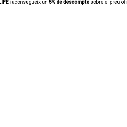
LIFE
i aconsegueix un
5% de descompte
sobre el preu ofic