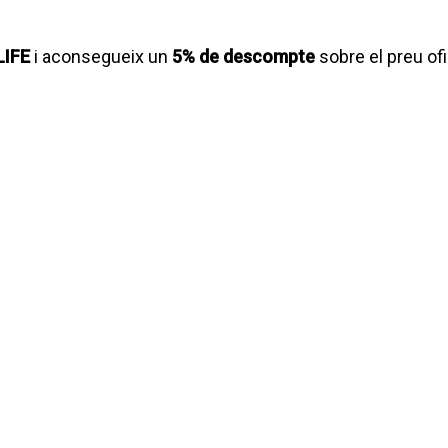
LIFE
i aconsegueix un
5% de descompte
sobre el preu ofic