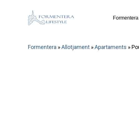
Skip
to
Formentera
main
content
Formentera
»
Allotjament
»
Apartaments
»
Po