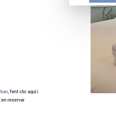
rban
, fent clic aquí i
E
en reservar