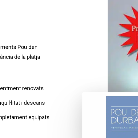
taments Pou den
ncia de la platja
entment renovats
quil·litat i descans
pletament equipats