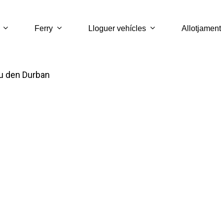
Ferry
Lloguer vehícles
Allotjament
u den Durban