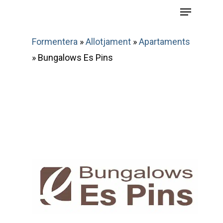
Menu
Skip
to
main
Formentera
»
Allotjament
»
Apartaments
content
»
Bungalows Es Pins