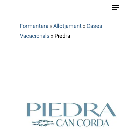
Menu
Skip
to
main
Formentera
»
Allotjament
»
Cases
content
Vacacionals
»
Piedra