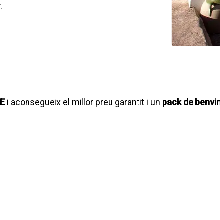
.
FE
i aconsegueix el millor preu garantit i un
pack de benvi