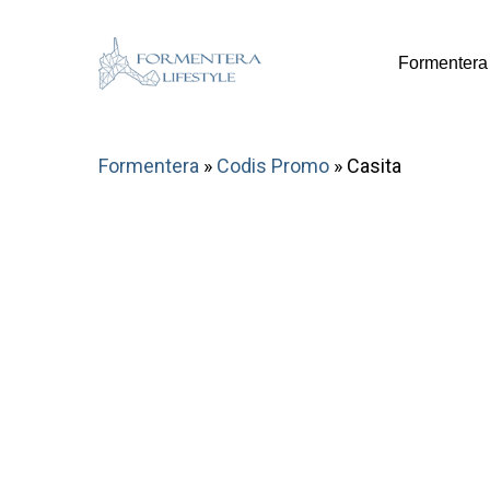
Skip
to
Formentera
main
content
Formentera
»
Codis Promo
»
Casita