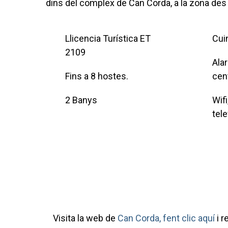
dins del complex de Can Corda, a la zona des
Llicencia Turística ET
Cui
2109
Ala
Fins a 8 hostes.
cent
2 Banys
Wifi
tele
Visita la web de
Can Corda, fent clic aquí
i r