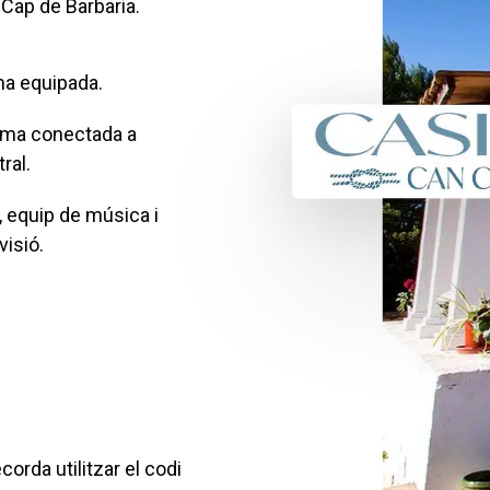
 Cap de Barbaria.
na equipada.
rma conectada a
ral.
, equip de música i
visió.
ecorda utilitzar el codi