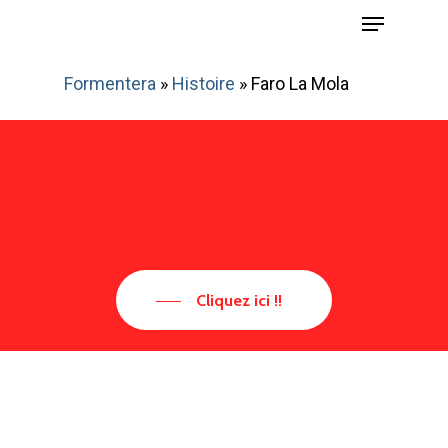
Menu
Skip
to
main
Formentera
»
Histoire
»
Faro La Mola
content
Cliquez ici !!